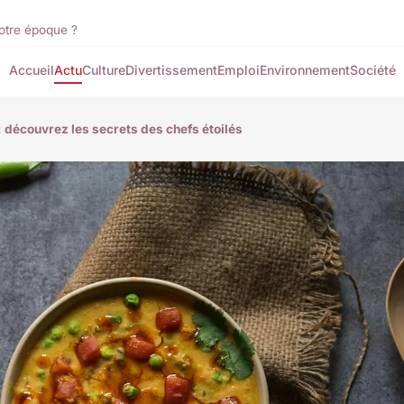
notre époque ?
Accueil
Actu
Culture
Divertissement
Emploi
Environnement
Société
 : découvrez les secrets des chefs étoilés