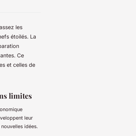
assez les
efs étoilés. La
paration
vantes. Ce
es et celles de
ns limites
tronomique
éveloppent leur
 nouvelles idées.