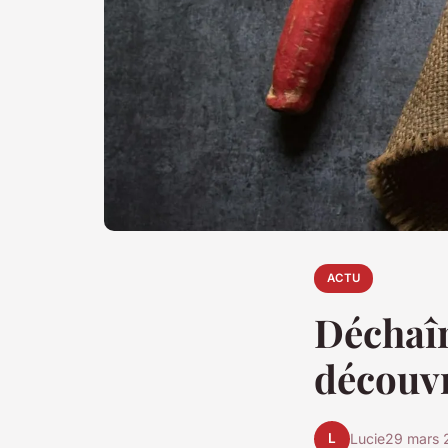
ACTU
Déchaîn
découvr
L
Lucie
29 mars 