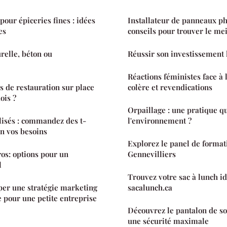
our épiceries fines : idées
Installateur de panneaux ph
es
conseils pour trouver le mei
relle, béton ou
Réussir son investissement l
Réactions féministes face à 
es de restauration sur place
colère et revendications
ois ?
Orpaillage : une pratique q
isés : commandez des t-
l'environnement ?
on vos besoins
Explorez le panel de format
os: options pour un
Gennevilliers
l
Trouvez votre sac à lunch id
r une stratégie marketing
sacalunch.ca
 pour une petite entreprise
Découvrez le pantalon de s
une sécurité maximale