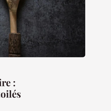
re :
oilés