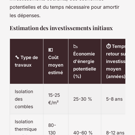
potentielles et du temps nécessaire pour amortir
les dépenses.
Estimation des investissements initiaux
📉
⏱ Temps de
💶
Économie
retour sur
🔧 Type de
Coût
d'énergie
investisseme
travaux
moyen
potentielle
moyen
estimé
(%)
(années)
Isolation
15-25
des
25-30 %
5-8 ans
€/m²
combles
Isolation
80-
thermique
130
40-60 %
8-12 ans